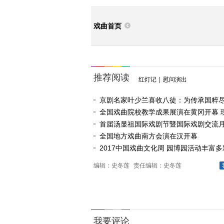
戏曲首页
推荐阅读
红灯记
|
慰问演出
京剧名家叶少兰喜收八徒：为传承国粹
任
全国戏曲院校教学成果展演在黄冈开幕 
戏《槐花谣》倾情..
首届汤显祖国际戏剧节暨国际戏剧交流
动
全国地方戏曲南方会演在汉开幕
2017中国戏曲文化周 园博园活动丰富多
编辑：史冬莲
责任编辑：史冬莲