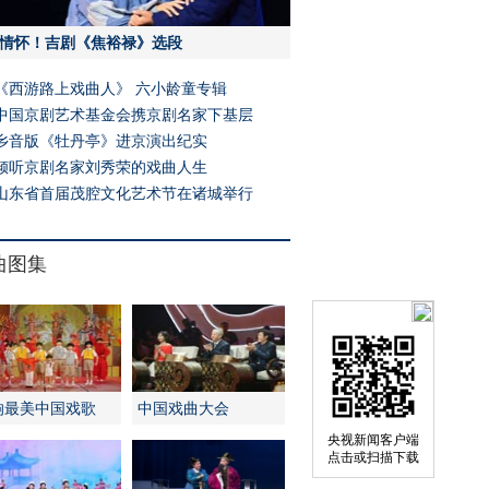
情怀！吉剧《焦裕禄》选段
《西游路上戏曲人》 六小龄童专辑
中国京剧艺术基金会携京剧名家下基层
乡音版《牡丹亭》进京演出纪实
倾听京剧名家刘秀荣的戏曲人生
山东省首届茂腔文化艺术节在诸城举行
曲图集
响最美中国戏歌
中国戏曲大会
央视新闻客户端
点击或扫描下载