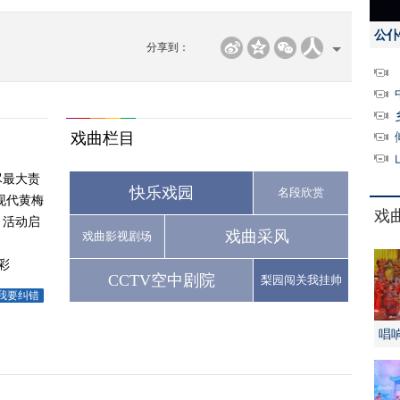
公仆
分享到：
戏曲栏目
尽最大责
快乐戏园
名段欣赏
现代黄梅
戏
月活动启
戏曲采风
戏曲影视剧场
彩
CCTV空中剧院
梨园闯关我挂帅
我要纠错
唱