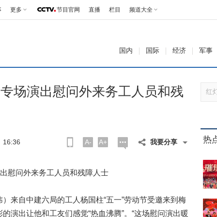
事
更多
节目官网
直播
栏目
频道大全
国内
国际
经济
军事
”专场演出慰问外来务工人员和残
热
16:36
A-
A+
我要分享
演出慰问外来务工人员和残障人士
来自中建六局的工人杨国柱“五一”劳动节受邀来到梅
的演出让他和工友们感觉“热血沸腾”。“这场慰问演出暖