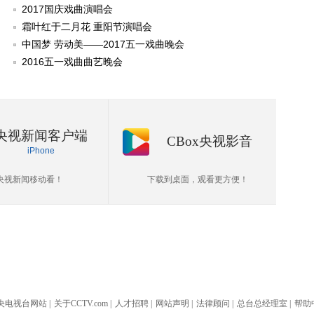
2017国庆戏曲演唱会
霜叶红于二月花 重阳节演唱会
中国梦 劳动美——2017五一戏曲晚会
2016五一戏曲曲艺晚会
央视新闻客户端
CBox央视影音
iPhone
央视新闻移动看！
下载到桌面，观看更方便！
央电视台网站
|
关于CCTV.com
|
人才招聘
|
网站声明
|
法律顾问
|
总台总经理室
|
帮助