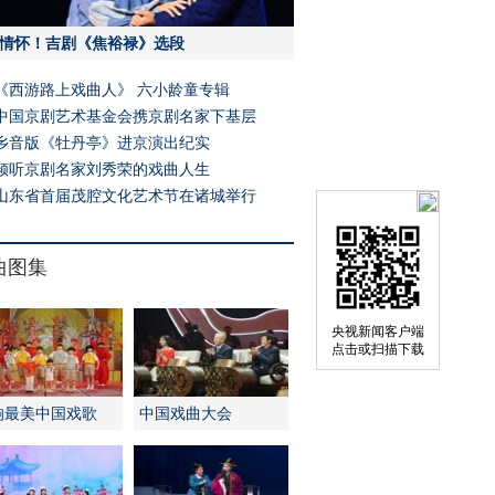
情怀！吉剧《焦裕禄》选段
《西游路上戏曲人》 六小龄童专辑
中国京剧艺术基金会携京剧名家下基层
乡音版《牡丹亭》进京演出纪实
倾听京剧名家刘秀荣的戏曲人生
山东省首届茂腔文化艺术节在诸城举行
曲图集
央视新闻客户端
点击或扫描下载
响最美中国戏歌
中国戏曲大会