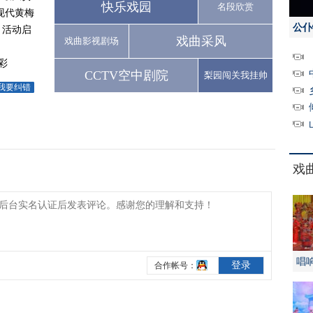
快乐戏园
名段欣赏
现代黄梅
公仆
月活动启
戏曲采风
戏曲影视剧场
彩
CCTV空中剧院
梨园闯关我挂帅
我要纠错
戏
唱