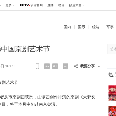
事
更多
节目官网
直播
栏目
频道大全
国内
国际
经济
军事
选中国京剧艺术节
日 16:09
A-
A+
我要分享
热
京剧艺术节
记者从市京剧团获悉，由该团创作排演的京剧《大梦长
剧目，将于本月中旬赴南京参演。