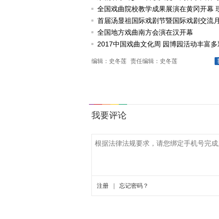
任
全国戏曲院校教学成果展演在黄冈开幕 
戏《槐花谣》倾情..
首届汤显祖国际戏剧节暨国际戏剧交流
动
全国地方戏曲南方会演在汉开幕
2017中国戏曲文化周 园博园活动丰富多
编辑：史冬莲
责任编辑：史冬莲