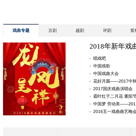
戏曲专题
京剧
越剧
评剧
黄
2018年新年戏
唱戏吧
中国戏歌
中国戏曲大会
花好月圆——2017中
2017国庆戏曲演唱会
霜叶红于二月花 重阳
中国梦 劳动美——20
2016五一戏曲曲艺晚