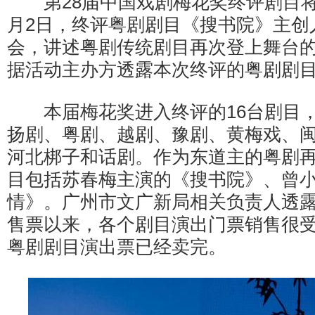
第28届中国戏剧梅花奖终评剧目将于
月2日，终评粤剧剧目《搜书院》主创
会，讲述粤剧传统剧目再次登上舞台
据活动主办方透露本次终评的粤剧剧
本届梅花奖进入终评的16台剧目，
扬剧、粤剧、越剧、豫剧、黄梅戏、
河北梆子和话剧。作为东道主的粤剧
目包括苏春梅主演的《搜书院》、曾小
情》。广州市文广新局相关负责人透露
售票以来，各个剧目演出门票销售很
粤剧剧目演出票已经卖完。