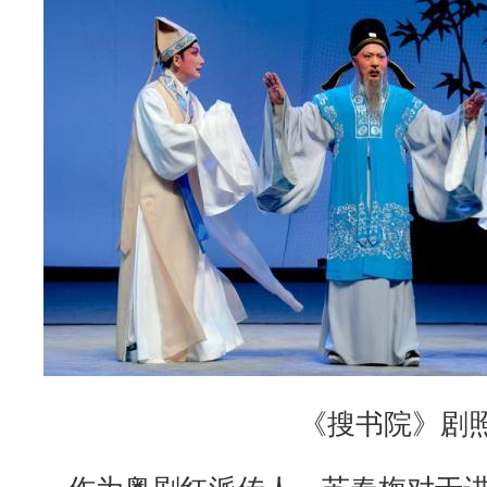
《搜书院》剧