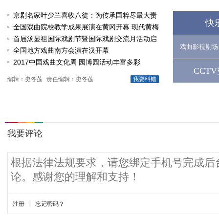
京剧名家叶少兰喜收八徒：为传承国粹尽最大责
快
任
全国戏曲院校教学成果展演在黄冈开幕 现代黄梅
戏《槐花谣》倾情..
首届汤显祖国际戏剧节暨国际戏剧交流月活动启
戏曲影视剧场
动
全国地方戏曲南方会演在汉开幕
2017中国戏曲文化周 园博园活动丰富多彩
CCT
编辑：史冬莲
责任编辑：史冬莲
我要纠错