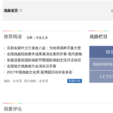
戏曲首页
推荐阅读
戏曲栏目
北桥
|
文化之乡
京剧名家叶少兰喜收八徒：为传承国粹尽最大责
快
任
全国戏曲院校教学成果展演在黄冈开幕 现代黄梅
戏《槐花谣》倾情..
首届汤显祖国际戏剧节暨国际戏剧交流月活动启
戏曲影视剧场
动
全国地方戏曲南方会演在汉开幕
2017中国戏曲文化周 园博园活动丰富多彩
CCT
编辑：史冬莲
责任编辑：史冬莲
我要纠错