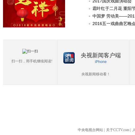
2017国庆戏曲演唱会
霜叶红于二月花 重阳
中国梦 劳动美——20
2016五一戏曲曲艺晚
央视新闻客户端
扫一扫，用手机继续阅读!
iPhone
央视新闻移动看！
中央电视台网站
|
关于CCTV.com
|