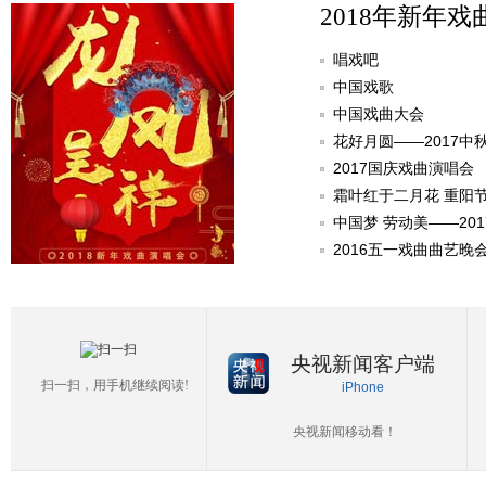
2018年新年戏
唱戏吧
中国戏歌
中国戏曲大会
花好月圆——2017中
2017国庆戏曲演唱会
霜叶红于二月花 重阳
中国梦 劳动美——20
2016五一戏曲曲艺晚
央视新闻客户端
扫一扫，用手机继续阅读!
iPhone
央视新闻移动看！