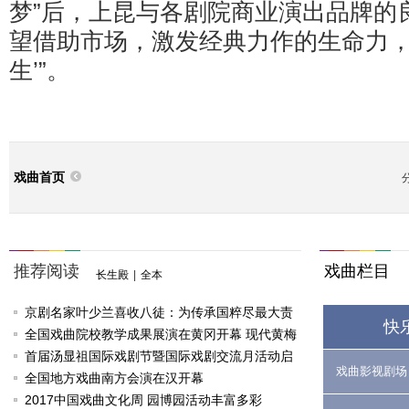
梦”后，上昆与各剧院商业演出品牌的
望借助市场，激发经典力作的生命力，
生’”。
戏曲首页
推荐阅读
戏曲栏目
长生殿
|
全本
京剧名家叶少兰喜收八徒：为传承国粹尽最大责
快
任
全国戏曲院校教学成果展演在黄冈开幕 现代黄梅
戏《槐花谣》倾情..
首届汤显祖国际戏剧节暨国际戏剧交流月活动启
戏曲影视剧场
动
全国地方戏曲南方会演在汉开幕
2017中国戏曲文化周 园博园活动丰富多彩