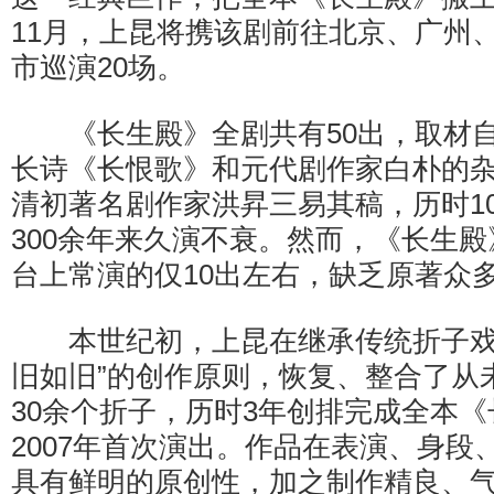
11月，上昆将携该剧前往北京、广州
市巡演20场。
《长生殿》全剧共有50出，取材自
长诗《长恨歌》和元代剧作家白朴的
清初著名剧作家洪昇三易其稿，历时1
300余年来久演不衰。然而，《长生
台上常演的仅10出左右，缺乏原著众
本世纪初，上昆在继承传统折子戏
旧如旧”的创作原则，恢复、整合了从
30余个折子，历时3年创排完成全本
2007年首次演出。作品在表演、身段
具有鲜明的原创性，加之制作精良、