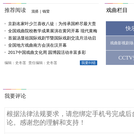
推荐阅读
戏曲栏目
混搭
|
钱莹
京剧名家叶少兰喜收八徒：为传承国粹尽最大责
快
任
全国戏曲院校教学成果展演在黄冈开幕 现代黄梅
戏《槐花谣》倾情..
首届汤显祖国际戏剧节暨国际戏剧交流月活动启
戏曲影视剧场
动
全国地方戏曲南方会演在汉开幕
2017中国戏曲文化周 园博园活动丰富多彩
CCT
编辑：史冬莲
责任编辑：史冬莲
我要纠错