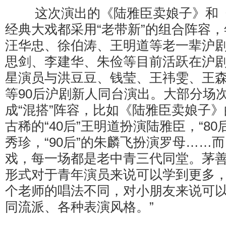
这次演出的《陆雅臣卖娘子》和《
经典大戏都采用“老带新”的组合阵容
汪华忠、徐伯涛、王明道等老一辈沪
思剑、李建华、朱俭等目前活跃在沪
星演员与洪豆豆、钱莹、王祎雯、王
等90后沪剧新人同台演出。大部分场
成“混搭”阵容，比如《陆雅臣卖娘子
古稀的“40后”王明道扮演陆雅臣，“8
秀珍，“90后”的朱麟飞扮演罗母……
戏，每一场都是老中青三代同堂。茅
形式对于青年演员来说可以学到更多，
个老师的唱法不同，对小朋友来说可
同流派、各种表演风格。”