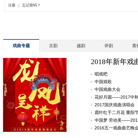
戏曲专题
京剧
越剧
评剧
黄
2018年新年戏
唱戏吧
中国戏歌
中国戏曲大会
花好月圆——2017中
2017国庆戏曲演唱会
霜叶红于二月花 重阳
中国梦 劳动美——20
2016五一戏曲曲艺晚