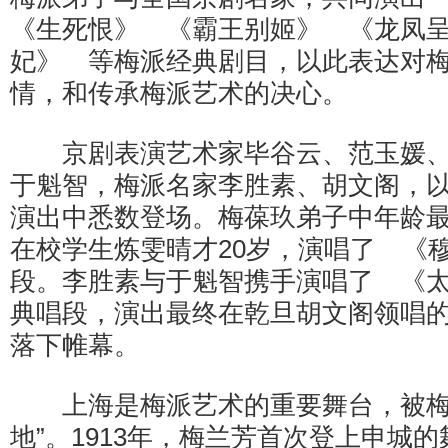
《生死恨》 《霸王别姬》 《龙凤
妃》 等梅派经典剧目，以此表达对
情，和传承梅派艺术的决心。
京剧表演艺术家毕谷云、范玉媛、
于魁智，梅派名家李胜素、胡文阁，
演出中悉数登场。梅葆玖弟子中年龄
在校学生炼雯晴才20岁，演唱了 《
段。李胜素与于魁智携手演唱了 《
典唱段，演出最终在乾旦胡文阁领唱
落下帷幕。
上海是梅派艺术的重要舞台，被梅
地”。1913年，梅兰芳首次登上申城