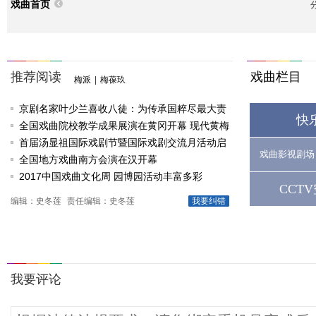
戏曲首页
推荐阅读
戏曲栏目
梅派
|
梅葆玖
京剧名家叶少兰喜收八徒：为传承国粹尽最大责
快
任
全国戏曲院校教学成果展演在黄冈开幕 现代黄梅
戏《槐花谣》倾情..
首届汤显祖国际戏剧节暨国际戏剧交流月活动启
戏曲影视剧场
动
全国地方戏曲南方会演在汉开幕
2017中国戏曲文化周 园博园活动丰富多彩
CCT
编辑：史冬莲
责任编辑：史冬莲
我要纠错