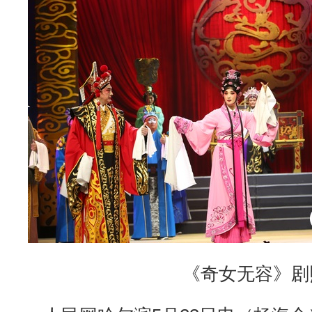
《奇女无容》剧