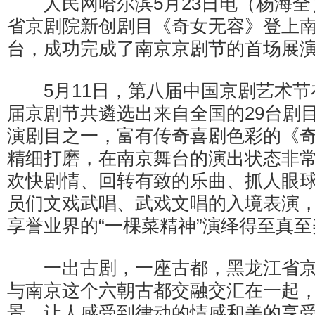
人民网哈尔滨5月23日电（杨海全）
省京剧院新创剧目《奇女无容》登上
台，成功完成了南京京剧节的首场展
5月11日，第八届中国京剧艺术节
届京剧节共遴选出来自全国的29台剧
演剧目之一，富有传奇喜剧色彩的《
精细打磨，在南京舞台的演出状态非
欢快剧情、回转有致的乐曲、抓人眼
员们文戏武唱、武戏文唱的入境表演
享誉业界的“一棵菜精神”演绎得至真至
一出古剧，一座古都，黑龙江省京
与南京这个六朝古都交融交汇在一起
景，让人感受到律动的情感和美的享