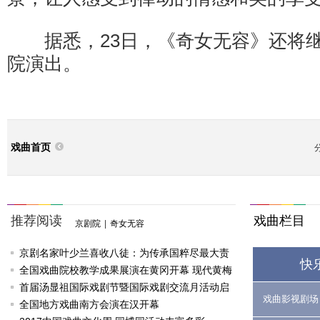
据悉，23日，《奇女无容》还将继
院演出。
戏曲首页
推荐阅读
戏曲栏目
京剧院
|
奇女无容
京剧名家叶少兰喜收八徒：为传承国粹尽最大责
快
任
全国戏曲院校教学成果展演在黄冈开幕 现代黄梅
戏《槐花谣》倾情..
首届汤显祖国际戏剧节暨国际戏剧交流月活动启
戏曲影视剧场
动
全国地方戏曲南方会演在汉开幕