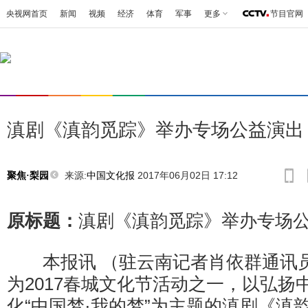
央视网首页
新闻
视频
经济
体育
军事
更多
节目官网
滇剧《滇韵觅踪》举办专场公益演出
来源:
中国文化报
2017年06月02日 17:12
聚焦·梨园
原标题：
滇剧《滇韵觅踪》举办专场
本报讯 （驻云南记者肖依群通讯员
为2017春城文化节活动之一，以弘扬
化“中国梦·我的梦”为主题的滇剧《滇