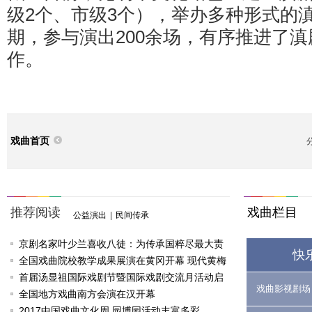
级2个、市级3个），举办多种形式的滇
期，参与演出200余场，有序推进了
作。
戏曲首页
推荐阅读
戏曲栏目
公益演出
|
民间传承
京剧名家叶少兰喜收八徒：为传承国粹尽最大责
快
任
全国戏曲院校教学成果展演在黄冈开幕 现代黄梅
戏《槐花谣》倾情..
首届汤显祖国际戏剧节暨国际戏剧交流月活动启
戏曲影视剧场
动
全国地方戏曲南方会演在汉开幕
2017中国戏曲文化周 园博园活动丰富多彩