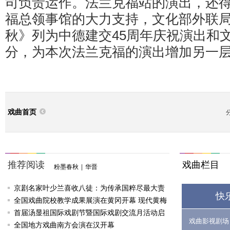
司负责运作。法兰克福站的演出，还
福总领事馆的大力支持，文化部外联
秋》列为中德建交45周年庆祝演出和
分，为本次法兰克福的演出增加另一
戏曲首页
推荐阅读
戏曲栏目
粉墨春秋
|
华晋
京剧名家叶少兰喜收八徒：为传承国粹尽最大责
快
任
全国戏曲院校教学成果展演在黄冈开幕 现代黄梅
戏《槐花谣》倾情..
首届汤显祖国际戏剧节暨国际戏剧交流月活动启
戏曲影视剧场
动
全国地方戏曲南方会演在汉开幕