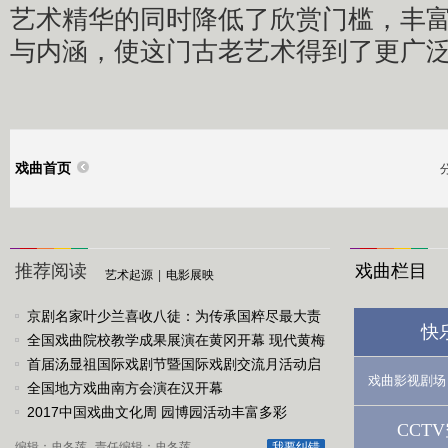
艺术精华的同时降低了欣赏门槛，丰
与内涵，使这门古老艺术得到了更广
戏曲首页
推荐阅读
戏曲栏目
艺术起源
|
电影展映
京剧名家叶少兰喜收八徒：为传承国粹尽最大责
快
任
全国戏曲院校教学成果展演在黄冈开幕 现代黄梅
戏《槐花谣》倾情..
首届汤显祖国际戏剧节暨国际戏剧交流月活动启
戏曲影视剧场
动
全国地方戏曲南方会演在汉开幕
2017中国戏曲文化周 园博园活动丰富多彩
CCT
编辑：史冬莲
责任编辑：史冬莲
我要纠错