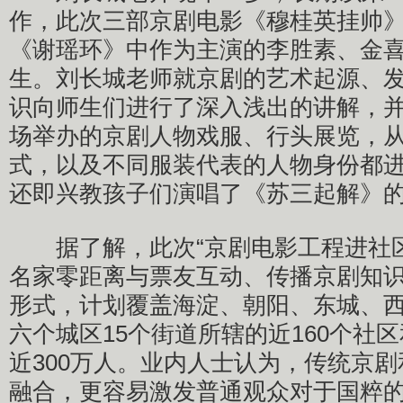
作，此次三部京剧电影《穆桂英挂帅
《谢瑶环》中作为主演的李胜素、金
生。刘长城老师就京剧的艺术起源、
识向师生们进行了深入浅出的讲解，
场举办的京剧人物戏服、行头展览，
式，以及不同服装代表的人物身份都
还即兴教孩子们演唱了《苏三起解》
据了解，此次“京剧电影工程进社区
名家零距离与票友互动、传播京剧知
形式，计划覆盖海淀、朝阳、东城、
六个城区15个街道所辖的近160个社
近300万人。业内人士认为，传统京
融合，更容易激发普通观众对于国粹