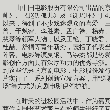
由中国电影股份有限公司出品的京
帅》、《赵氏孤儿》及《谢瑶环》于4
以来，得到了不少戏迷观众的喜爱。
曾、于魁智、李胜素、孟广禄、杨赤
慧琴等领军人物，以及王艳、丁晓君
杜喆、舒桐等青年新秀，囊括了代表
阵容。电影导演夏钢、马崇杰都是热
影创作方面具有深厚功力的优秀导演
到这些优秀的京剧电影，中影股份发
片实行了一系列创新宣发方案，用“送票
场”等方式为京剧电影保驾护航。
在昨天的进校园活动中，作为嘉宾
两位京剧老艺术家与在校师生进行了