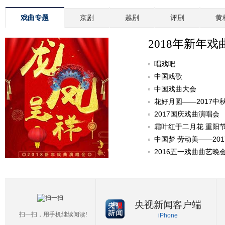
戏曲专题
京剧
越剧
评剧
黄
2018年新年戏
唱戏吧
中国戏歌
中国戏曲大会
花好月圆——2017中
2017国庆戏曲演唱会
霜叶红于二月花 重阳
中国梦 劳动美——20
2016五一戏曲曲艺晚
央视新闻客户端
扫一扫，用手机继续阅读!
iPhone