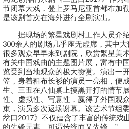
节闭幕大戏，登上罗马尼亚首都布加
是该剧首次在海外进行全剧演出。
据现场的繁星戏剧村工作人员介绍
300余人的剧场几乎座无虚席，其中
很多观众早早来到剧院，欣赏繁星美
有关中国戏曲的主题图片展，富有中
览受到当地观众的极大赞赏。演出一开
笠，身着粗布长衫的演员一亮相，便
生、三丑在八仙桌上摸黑开打的情节
性、虚拟性、写意性，赢得了外国观
束，演员多次返场谢幕。该艺术节组委
岔口2017》不仅蕴含了丰富的传统戏
的先锋元素，可谓传统而又先锋。”