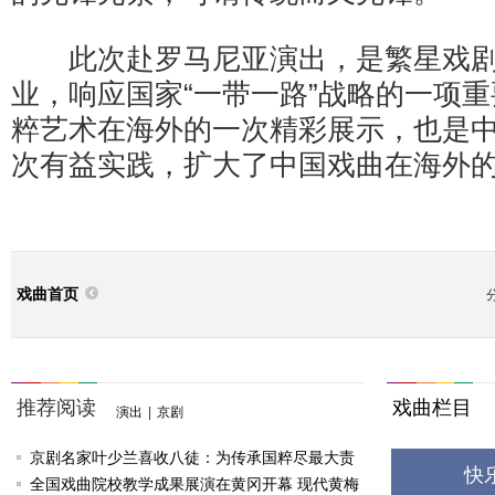
此次赴罗马尼亚演出，是繁星戏剧
业，响应国家“一带一路”战略的一项
粹艺术在海外的一次精彩展示，也是
次有益实践，扩大了中国戏曲在海外
戏曲首页
推荐阅读
戏曲栏目
演出
|
京剧
京剧名家叶少兰喜收八徒：为传承国粹尽最大责
快
任
全国戏曲院校教学成果展演在黄冈开幕 现代黄梅