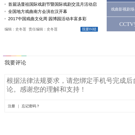
戏《槐花谣》倾情..
首届汤显祖国际戏剧节暨国际戏剧交流月活动启
戏曲影视剧场
动
全国地方戏曲南方会演在汉开幕
2017中国戏曲文化周 园博园活动丰富多彩
CCT
编辑：史冬莲
责任编辑：史冬莲
我要纠错