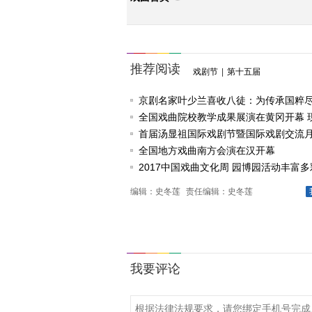
推荐阅读
戏剧节
|
第十五届
京剧名家叶少兰喜收八徒：为传承国粹
任
全国戏曲院校教学成果展演在黄冈开幕 
戏《槐花谣》倾情..
首届汤显祖国际戏剧节暨国际戏剧交流
动
全国地方戏曲南方会演在汉开幕
2017中国戏曲文化周 园博园活动丰富多
编辑：史冬莲
责任编辑：史冬莲