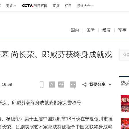
事
更多
节目官网
直播
栏目
频道大全
国内
国际
经济
军事
幕 尚长荣、郎咸芬获终身成就戏
热
16:59
A-
A+
我要分享
尚长荣、郎咸芬获终身成就戏剧家荣誉称号
、杨稳玺）第十五届中国戏剧节18日晚在宁夏银川市拉
尚长荣、吕剧表演艺术家郎咸芬被授予中国文联终身成就