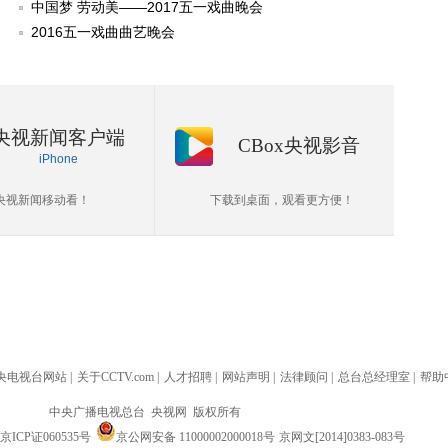
中国梦 劳动美——2017五一戏曲晚会
2016五一戏曲曲艺晚会
央视新闻客户端
CBox央视影音
iPhone
央视新闻移动看！
下载到桌面，观看更方便！
央电视台网站
|
关于CCTV.com
|
人才招聘
|
网站声明
|
法律顾问
|
总台总经理室
|
帮助
中央广播电视总台 央视网 版权所有
京ICP证060535号
京公网安备 11000002000018号
京网文[2014]0383-083号