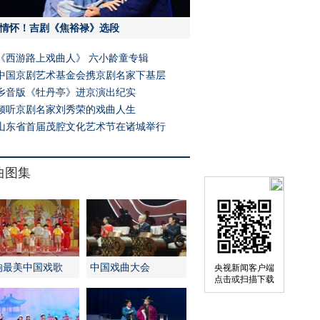
情怀！吉剧《焦裕禄》选段
《西游路上戏曲人》 六小龄童专辑
中国京剧艺术基金会携京剧名家下基层
乡音版《牡丹亭》进京演出纪实
倾听京剧名家刘秀荣的戏曲人生
山东省首届茂腔文化艺术节在诸城举行
曲图集
响最美中国戏歌
中国戏曲大会
央视新闻客户端
点击或扫描下载