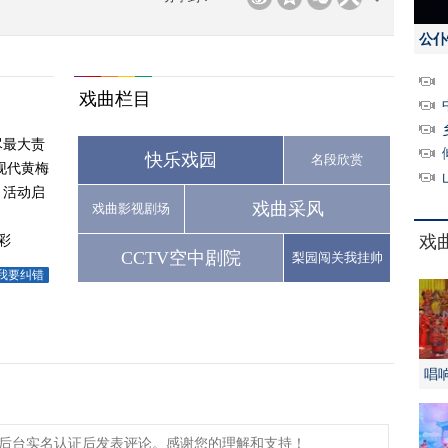
公仆
戏曲栏目
尽最大责
快乐戏园
名段欣赏
现代黄梅
月活动启
戏曲采风
戏曲影视剧场
彩
戏
CCTV空中剧院
梨园闯关我挂帅
我要纠错
唱