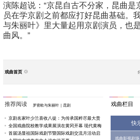
演陈超说：“京昆自古不分家，昆曲是
员在学京剧之前都应打好昆曲基础。
与朱丽叶》里大量起用京剧演员，也
曲风。”
戏曲首页
推荐阅读
戏曲栏目
罗密欧与朱丽叶
|
昆剧
京剧名家叶少兰喜收八徒：为传承国粹尽最大责
快
任
全国戏曲院校教学成果展演在黄冈开幕 现代黄梅
戏《槐花谣》倾情..
首届汤显祖国际戏剧节暨国际戏剧交流月活动启
戏曲影视剧场