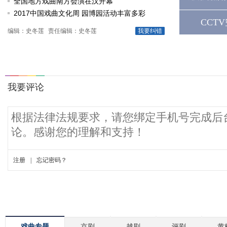
动
全国地方戏曲南方会演在汉开幕
2017中国戏曲文化周 园博园活动丰富多彩
CCT
编辑：史冬莲
责任编辑：史冬莲
我要纠错
戏曲专题
京剧
越剧
评剧
黄