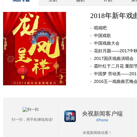
2018年新年戏
唱戏吧
中国戏歌
中国戏曲大会
花好月圆——2017中
2017国庆戏曲演唱会
霜叶红于二月花 重阳
中国梦 劳动美——20
2016五一戏曲曲艺晚
央视新闻客户端
扫一扫，用手机继续阅读!
iPhone
央视新闻移动看！