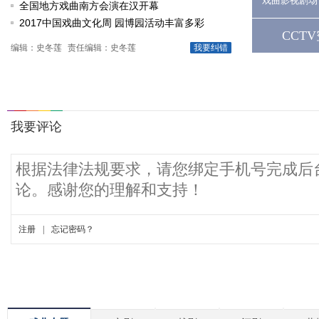
戏曲影视剧场
动
全国地方戏曲南方会演在汉开幕
2017中国戏曲文化周 园博园活动丰富多彩
CCT
编辑：史冬莲
责任编辑：史冬莲
我要纠错