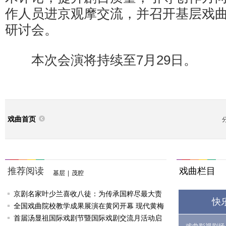
作人员进京观摩交流，并召开基层戏
研讨会。
本次会演将持续至7月29日。
戏曲首页
推荐阅读
戏曲栏目
基层
|
茂腔
京剧名家叶少兰喜收八徒：为传承国粹尽最大责
快
任
全国戏曲院校教学成果展演在黄冈开幕 现代黄梅
戏《槐花谣》倾情..
首届汤显祖国际戏剧节暨国际戏剧交流月活动启