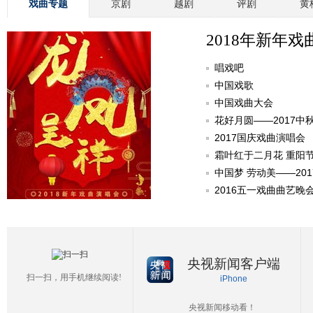
戏曲专题
京剧
越剧
评剧
黄
2018年新年戏
唱戏吧
中国戏歌
中国戏曲大会
花好月圆——2017中
2017国庆戏曲演唱会
霜叶红于二月花 重阳
中国梦 劳动美——20
2016五一戏曲曲艺晚
央视新闻客户端
扫一扫，用手机继续阅读!
iPhone
央视新闻移动看！