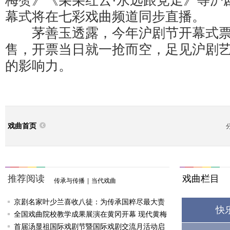
梅赞》《朵朵红云·永远跟党走》等沪
幕式将在七彩戏曲频道同步直播。
茅善玉透露，今年沪剧节开幕式票
售，开票当日就一抢而空，足见沪剧
的影响力。
戏曲首页
推荐阅读
戏曲栏目
传承与传播
|
当代戏曲
京剧名家叶少兰喜收八徒：为传承国粹尽最大责
快
任
全国戏曲院校教学成果展演在黄冈开幕 现代黄梅
戏《槐花谣》倾情..
首届汤显祖国际戏剧节暨国际戏剧交流月活动启