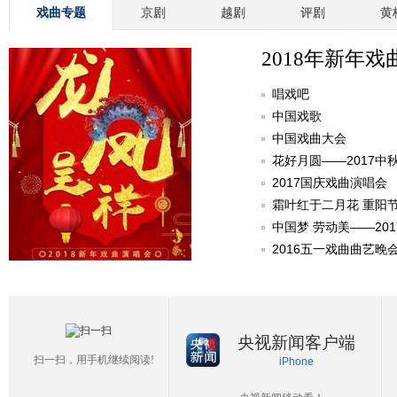
戏曲专题
京剧
越剧
评剧
黄
2018年新年戏
唱戏吧
中国戏歌
中国戏曲大会
花好月圆——2017中
2017国庆戏曲演唱会
霜叶红于二月花 重阳
中国梦 劳动美——20
2016五一戏曲曲艺晚
央视新闻客户端
扫一扫，用手机继续阅读!
iPhone