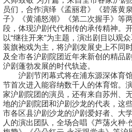
大师致敬”为开篇，来自全市各家沪剧
员们，合作演绎《孟丽君》《碧落黄
子》《黄浦怒潮》《第二次握手》等
段，体现沪剧代代相传的承传精神。
以“继往开来”为主题，演出剧目以观
装旗袍戏为主，将沪剧发展史上不同
及全市各沪剧院团近年来新创的精品
沪剧蓬勃发展的时代轨迹。
沪剧节闭幕式将在浦东源深体育馆
节首次进入能容纳数千人的体育馆。
家沪剧院团的演员，还有来自苏州、
地的沪剧院团和沪剧沙龙的代表，这
市各区县沪剧沙龙的沪剧爱好者、大
人的演出团队，全场合唱《芦荡火种·