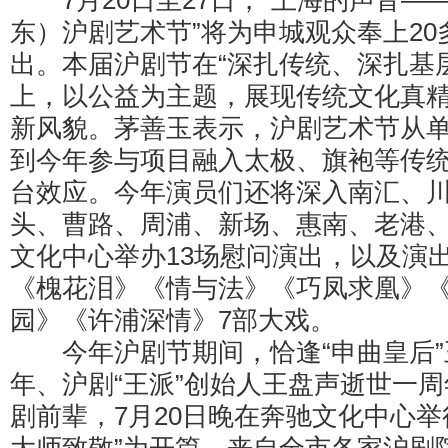
7月20日至27日，“上海的声音—
东）沪剧艺术节”将为申城观众奉上2
出。本届沪剧节在“深扎传统、深扎基
上，以公益为主题，展现传统文化真
新风貌。茅善玉表示，沪剧艺术节从
到今年参与项目融入太极、旗袍等传
台效应。今年演员们还将深入南汇、
头、曹路、周浦、新场、惠南、老港
文化中心举办13场慰问演出，以及演
《槐花泪》《情与法》《巧凤求凰》
园》《许浦深情》7部大戏。
今年沪剧节期间，恰逢“申曲皇后”王
年、沪剧“王派”创始人王盘声逝世一
剧前辈，7月20日晚在奔驰文化中心举