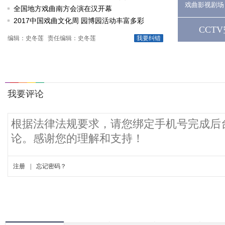
戏曲影视剧场
动
全国地方戏曲南方会演在汉开幕
2017中国戏曲文化周 园博园活动丰富多彩
CCT
编辑：史冬莲
责任编辑：史冬莲
我要纠错