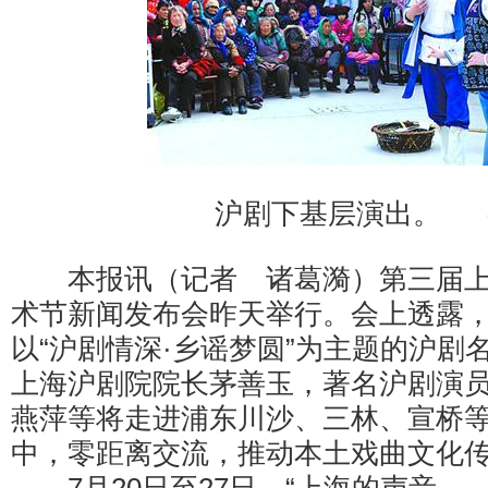
沪剧下基层演出。 （
本报讯（记者 诸葛漪）第三届上
术节新闻发布会昨天举行。会上透露
以“沪剧情深·乡谣梦圆”为主题的沪剧
上海沪剧院院长茅善玉，著名沪剧演
燕萍等将走进浦东川沙、三林、宣桥
中，零距离交流，推动本土戏曲文化