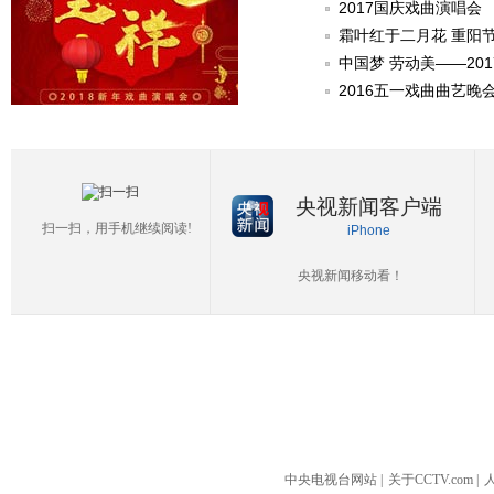
2017国庆戏曲演唱会
霜叶红于二月花 重阳
中国梦 劳动美——20
2016五一戏曲曲艺晚
央视新闻客户端
扫一扫，用手机继续阅读!
iPhone
央视新闻移动看！
中央电视台网站
|
关于CCTV.com
|