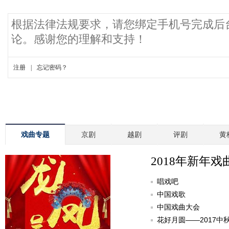
戏曲专题
京剧
越剧
评剧
黄
2018年新年戏
唱戏吧
中国戏歌
中国戏曲大会
花好月圆——2017中