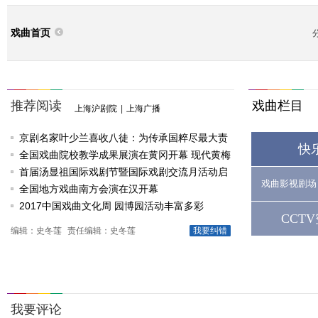
戏曲首页
推荐阅读
戏曲栏目
上海沪剧院
|
上海广播
京剧名家叶少兰喜收八徒：为传承国粹尽最大责
快
任
全国戏曲院校教学成果展演在黄冈开幕 现代黄梅
戏《槐花谣》倾情..
首届汤显祖国际戏剧节暨国际戏剧交流月活动启
戏曲影视剧场
动
全国地方戏曲南方会演在汉开幕
2017中国戏曲文化周 园博园活动丰富多彩
CCT
编辑：史冬莲
责任编辑：史冬莲
我要纠错