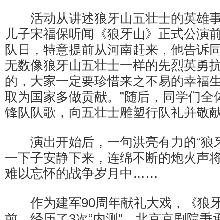
活动从讲述狼牙山五壮士的英雄事
儿子宋福保听闻《狼牙山》正式公演
队日，特意提前从河南赶来，他告诉同
无数像狼牙山五壮士一样的先烈英勇
的，大家一定要珍惜来之不易的幸福
取为国家多做贡献。”随后，同学们全
锋队队歌，向五壮士雕塑行队礼并敬
演出开始后，一句洪亮有力的“狼牙
一下子安静下来，连绵不断的炮火声
难以忘怀的战争岁月中……
作为建军90周年献礼大戏，《狼牙
前，经历了3次“内测”。北京京剧院秉