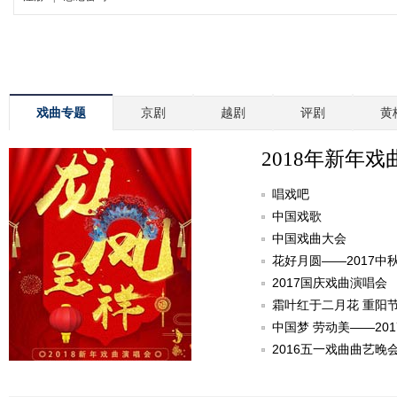
戏曲专题
京剧
越剧
评剧
黄
2018年新年戏
唱戏吧
中国戏歌
中国戏曲大会
花好月圆——2017中
2017国庆戏曲演唱会
霜叶红于二月花 重阳
中国梦 劳动美——20
2016五一戏曲曲艺晚