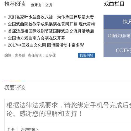
推荐阅读
戏曲栏目
狼牙山
|
公演
京剧名家叶少兰喜收八徒：为传承国粹尽最大责
快
任
全国戏曲院校教学成果展演在黄冈开幕 现代黄梅
戏《槐花谣》倾情..
首届汤显祖国际戏剧节暨国际戏剧交流月活动启
戏曲影视剧场
动
全国地方戏曲南方会演在汉开幕
2017中国戏曲文化周 园博园活动丰富多彩
CCT
编辑：史冬莲
责任编辑：史冬莲
我要纠错