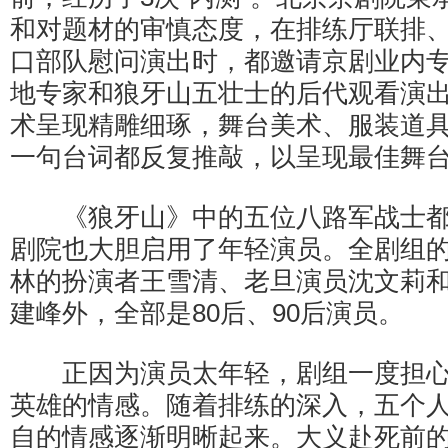
和对题材的审慎态度，在排练厅联排
口部队慰问演出时，都邀请京剧业内
地专家和狼牙山五壮士的后代观看演
术呈现精雕细琢，舞台美术、服装道
一句台词都反复推敲，以呈现最佳舞
《狼牙山》中的五位八路军战士都
剧院也大胆启用了年轻演员。全剧组的
林的扮演者王雪清、老旦演员沈文莉
建峰外，全部是80后、90后演员。
正因为演员太年轻，剧组一度担心
英雄的情感。随着排练的深入，五个
自的情感逐渐明晰起来。大义赴死前