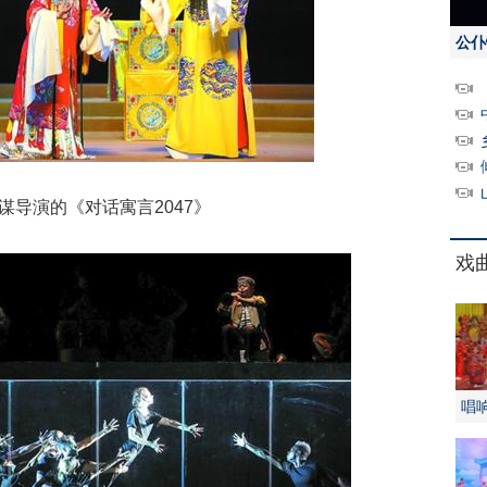
公仆
演的《对话寓言2047》
戏
唱