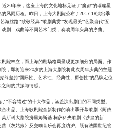
20年来，这座上海的文化地标见证了“魔都”的璀璨星
的风雨历程。昨日，上海大剧院公布了2017-18演出季
艺海丝路”“致敬经典”“歌剧典赏”“发现最美”“艺聚当代”五
、戏剧、戏曲等不同艺术门类，奏响周年庆典的序曲。
剧院林立，而上海的剧场格局呈现更加细分的局面。作
剧院，即将迎来20岁的上海大剧院将此次周年庆典的主题
了始终坚持“国际性、艺术性、经典性、原创性”的品牌定位
众之间的共振与情感。
“不容错过”的十大作品，涵盖演出剧目的不同类型。
联合出品、上海歌剧院全新制作的演出季开幕歌剧《阿依
—莫斯科大剧院携里姆斯基-柯萨科夫歌剧《沙皇的新
芭蕾《灰姑娘》及交响音乐会再度访沪。既有法国世纪管