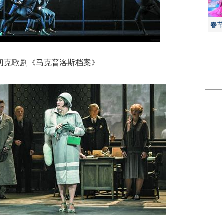
春
克歌剧《马克普洛斯档案》