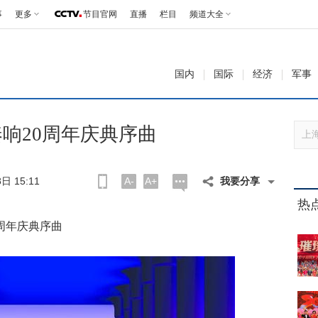
事
更多
节目官网
直播
栏目
频道大全
国内
国际
经济
军事
响20周年庆典序曲
日 15:11
A-
A+
我要分享
热
周年庆典序曲