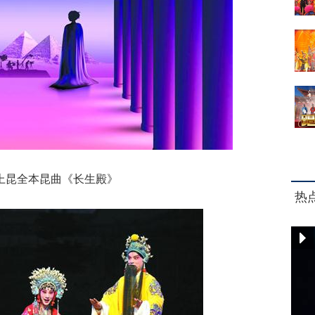
全本昆曲《长生殿》
热