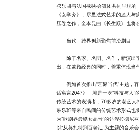
弦乐团与法国48协会舞团共同呈现
《女学究》，尽显法式艺术的迷人与疯
压卷之作，全本昆曲《长生殿》也将
当代 跨界创新聚焦前沿剧目
除了名家、名团、名作，新演出季
出，在兼顾经典的同时，着重体现当
例如首次推出“艺聚当代”主题，容
话寓言2047》，就是一次“科技与
传统艺术的表演者，70多岁的老艺
鼓乐班等来自民间的传统艺术形式也
为“歌剧界最酷女高音”的达涅拉德尼
以“从莫扎特到百老汇”为主题的音乐