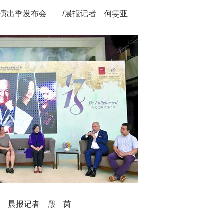
出季发布会 /晨报记者 何雯亚
晨报记者 殷 茵