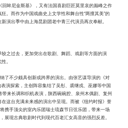
的《回眸尼金斯基》，又有法国喜剧巨匠莫里哀的巅峰之作
狂。而作为中国戏曲史上文学性和舞台性“两擅其美”的
在新演出季中由上海昆剧团老中青三代演员再次奉献。
较之过去，更加突出在歌剧、舞蹈、戏剧等方面的演
代性。
纳了不少颇具创新或跨界的演出。由张艺谋导演的《对
人”的表演探索，主创阵容集结了吴彤、裘继戎、巫娜等中国
人将带来长调和织机表演，陕西碗碗腔、泉州木偶剧、复州
将在这台充满未来感的演出中呈现。而被《纽约时报》誉
兹将携手顶尖的室内乐团瑞士琉森节日弦乐团，带来一场
会，展现古典歌剧时代到现代百老汇女高音的强烈反差。