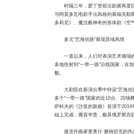
时隔三年，爱丁堡前沿剧展再度回
与阿莫多瓦电影手法风格的索福克勒
多莉尼》、魔法般神奇的形体剧《空
多元“艺海丝路”展现异域风情
一直以来，人们对表演艺术领域的
多地投射到“一带一路”沿线国家，在
貌。
大剧院在新演出季中特设“艺海丝路
多个“一带一路”国家的近10台、2
萨科夫的《沙皇的新娘》首演于2014
础上完成，雍容华贵，极具俄罗斯宫
捷克作曲家莱奥什·雅纳切克的作品