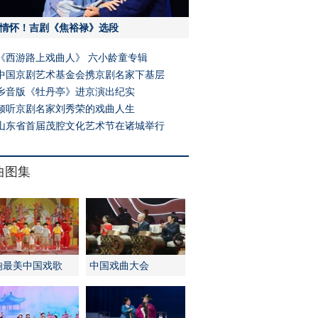
情怀！吉剧《焦裕禄》选段
《西游路上戏曲人》 六小龄童专辑
中国京剧艺术基金会携京剧名家下基层
乡音版《牡丹亭》进京演出纪实
倾听京剧名家刘秀荣的戏曲人生
山东省首届茂腔文化艺术节在诸城举行
曲图集
响最美中国戏歌
中国戏曲大会