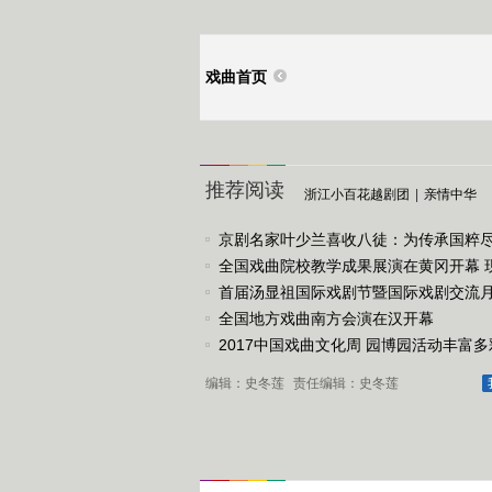
戏曲首页
推荐阅读
浙江小百花越剧团
|
亲情中华
京剧名家叶少兰喜收八徒：为传承国粹
任
全国戏曲院校教学成果展演在黄冈开幕 
戏《槐花谣》倾情..
首届汤显祖国际戏剧节暨国际戏剧交流
动
全国地方戏曲南方会演在汉开幕
2017中国戏曲文化周 园博园活动丰富多
编辑：史冬莲
责任编辑：史冬莲