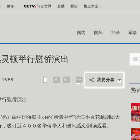
事
更多
节目官网
直播
栏目
频道大全
国内
国际
经济
军事
惠灵顿举行慰侨演出
16:58
A-
A+
我要分享
热
举行慰侨演出
）由中国侨联主办的“亲情中华”浙江小百花越剧团大
行，吸引近４００名华侨华人和当地观众到场观看。