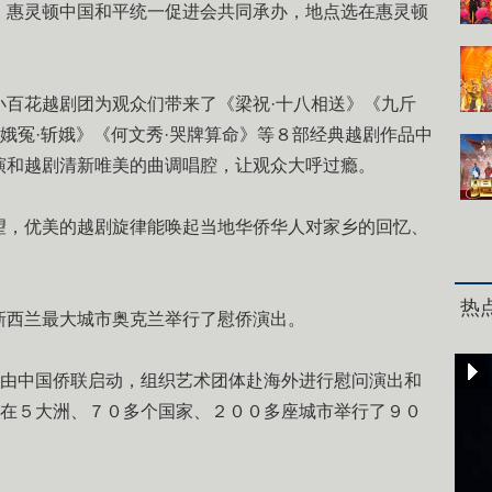
惠灵顿中国和平统一促进会共同承办，地点选在惠灵顿
花越剧团为观众们带来了《梁祝·十八相送》《九斤
窦娥冤·斩娥》《何文秀·哭牌算命》等８部经典越剧作品中
演和越剧清新唯美的曲调唱腔，让观众大呼过瘾。
，优美的越剧旋律能唤起当地华侨华人对家乡的回忆、
。
热
西兰最大城市奥克兰举行了慰侨演出。
由中国侨联启动，组织艺术团体赴海外进行慰问演出和
已在５大洲、７０多个国家、２００多座城市举行了９０