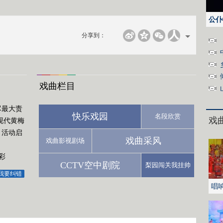
公仆
分享到：
戏曲栏目
尽最大责
快乐戏园
名段欣赏
戏
现代黄梅
月活动启
戏曲采风
戏曲影视剧场
彩
CCTV空中剧院
梨园闯关我挂帅
我要纠错
唱