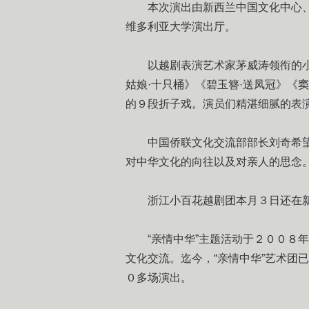
本次演出由新西兰中国文化中心、
维多利亚大学演出厅。
以越剧表演艺术家茅威涛领衔的小百
姑娘·十只桶》《碧玉簪·送凤冠》《
的９段折子戏。演员们精湛细腻的表
中国侨联文化交流部部长刘奇希望
对中华文化的向往以及对亲人的思念
浙江小百花越剧团本月３日还在新
“亲情中华”主题活动于２００８年
文化交流。迄今，“亲情中华”艺术团
０多场演出。