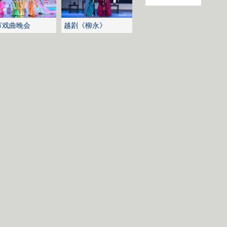
节戏曲晚会
越剧《柳永》