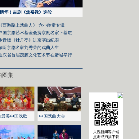
情怀！吉剧《焦裕禄》选段
《西游路上戏曲人》 六小龄童专辑
中国京剧艺术基金会携京剧名家下基层
乡音版《牡丹亭》进京演出纪实
倾听京剧名家刘秀荣的戏曲人生
山东省首届茂腔文化艺术节在诸城举行
曲图集
响最美中国戏歌
中国戏曲大会
央视新闻客户端
点击或扫描下载