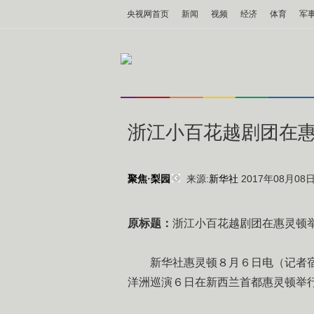
央视网首页
新闻
视频
经济
体育
军
浙江小百花越剧团在
来源:
新华社
2017年08月08日 
聚焦·梨园
原标题：
浙江小百花越剧团在惠灵顿
新华社惠灵顿８月６日电（记者宿亮
洋洲巡演６日在新西兰首都惠灵顿举