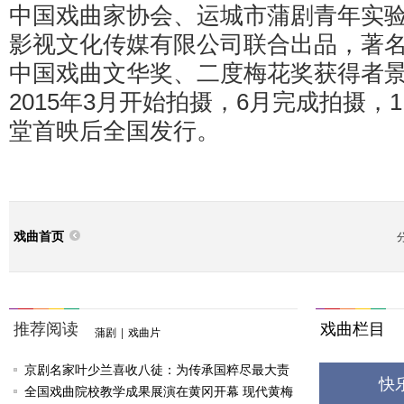
中国戏曲家协会、运城市蒲剧青年实
影视文化传媒有限公司联合出品，著
中国戏曲文华奖、二度梅花奖获得者
2015年3月开始拍摄，6月完成拍摄，
堂首映后全国发行。
戏曲首页
推荐阅读
戏曲栏目
蒲剧
|
戏曲片
京剧名家叶少兰喜收八徒：为传承国粹尽最大责
快
任
全国戏曲院校教学成果展演在黄冈开幕 现代黄梅