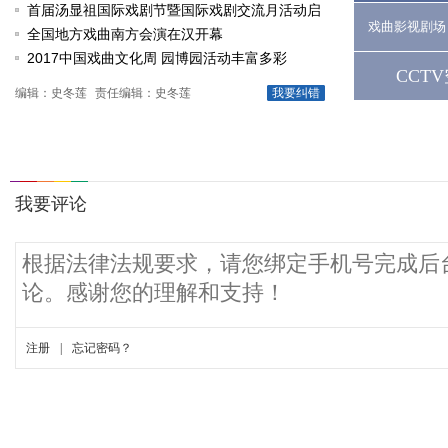
戏《槐花谣》倾情..
首届汤显祖国际戏剧节暨国际戏剧交流月活动启
戏曲影视剧场
动
全国地方戏曲南方会演在汉开幕
2017中国戏曲文化周 园博园活动丰富多彩
CCT
编辑：史冬莲
责任编辑：史冬莲
我要纠错