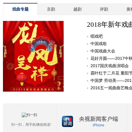
戏曲专题
京剧
越剧
评剧
黄
2018年新年戏
唱戏吧
中国戏歌
中国戏曲大会
花好月圆——2017中
2017国庆戏曲演唱会
霜叶红于二月花 重阳
中国梦 劳动美——20
2016五一戏曲曲艺晚
央视新闻客户端
扫一扫，用手机继续阅读!
iPhone