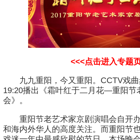
<<<点击进入专题
九九重阳，今又重阳。CCTV戏曲频
19:20播出《霜叶红于二月花—重阳
会》。
重阳节老艺术家京剧演唱会自开办
和海内外华人的高度关注。而重阳节
戏迷一年中最感欣慰的节日，本场晚