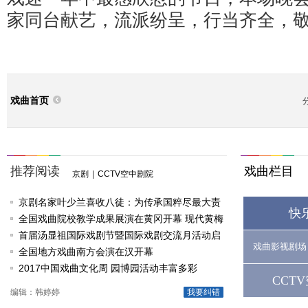
家同台献艺，流派纷呈，行当齐全，
戏曲首页
推荐阅读
戏曲栏目
京剧
|
CCTV空中剧院
京剧名家叶少兰喜收八徒：为传承国粹尽最大责
快
任
全国戏曲院校教学成果展演在黄冈开幕 现代黄梅
戏《槐花谣》倾情..
首届汤显祖国际戏剧节暨国际戏剧交流月活动启
戏曲影视剧场
动
全国地方戏曲南方会演在汉开幕
2017中国戏曲文化周 园博园活动丰富多彩
CCT
编辑：韩婷婷
我要纠错