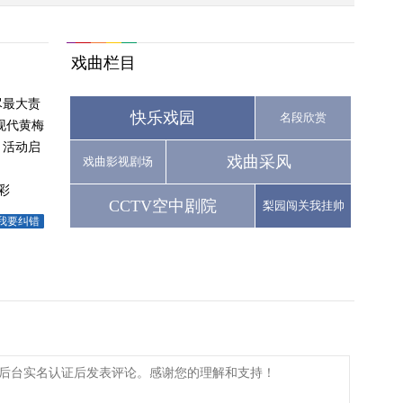
戏曲栏目
尽最大责
快乐戏园
名段欣赏
现代黄梅
月活动启
戏曲采风
戏曲影视剧场
彩
CCTV空中剧院
梨园闯关我挂帅
我要纠错