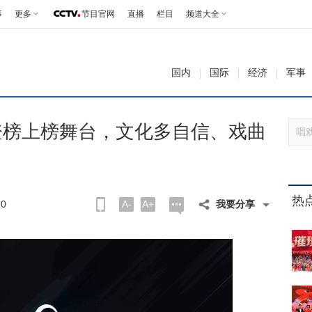
事
更多
节目官网
直播
栏目
频道大全
国内
国际
经济
军事
登榜上榜舞台，文化多自信、戏曲
热
0
A-
A+
我要分享