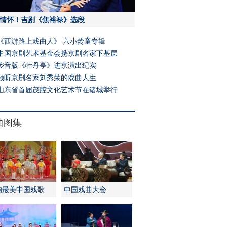
情怀！吉剧《焦裕禄》选段
《西游路上戏曲人》 六小龄童专辑
中国京剧艺术基金会携京剧名家下基层
乡音版《牡丹亭》进京演出纪实
倾听京剧名家刘秀荣的戏曲人生
山东省首届茂腔文化艺术节在诸城举行
曲图集
响最美中国戏歌
中国戏曲大会