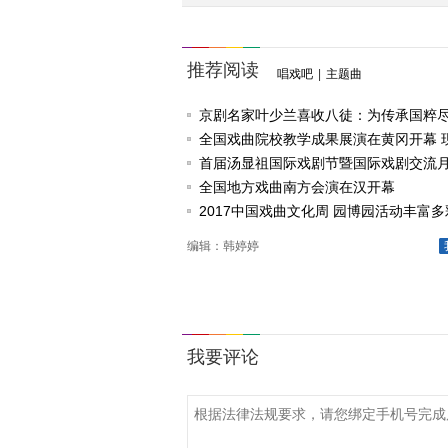
推荐阅读
唱戏吧
|
主题曲
京剧名家叶少兰喜收八徒：为传承国粹
任
全国戏曲院校教学成果展演在黄冈开幕 
戏《槐花谣》倾情..
首届汤显祖国际戏剧节暨国际戏剧交流
动
全国地方戏曲南方会演在汉开幕
2017中国戏曲文化周 园博园活动丰富多
编辑：韩婷婷