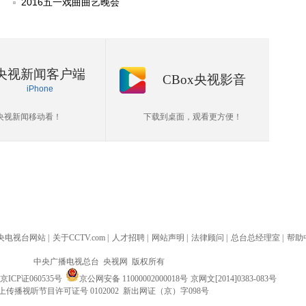
2016五一戏曲曲艺晚会
央视新闻客户端
CBox央视影音
iPhone
央视新闻移动看！
下载到桌面，观看更方便！
央电视台网站
|
关于CCTV.com
|
人才招聘
|
网站声明
|
法律顾问
|
总台总经理室
|
帮助
中央广播电视总台 央视网 版权所有
京ICP证060535号
京公网安备 11000002000018号
京网文[2014]0383-083号
上传播视听节目许可证号 0102002 新出网证（京）字098号