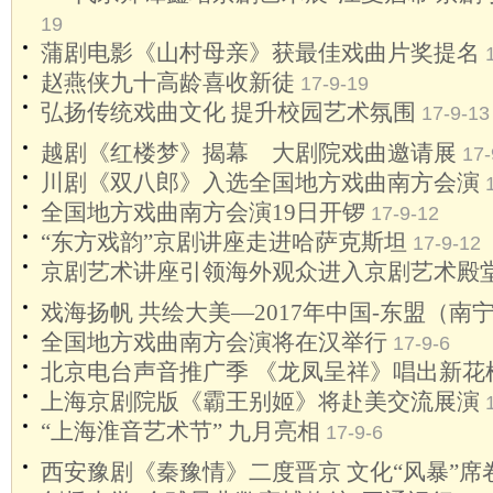
19
蒲剧电影《山村母亲》获最佳戏曲片奖提名
赵燕侠九十高龄喜收新徒
17-9-19
弘扬传统戏曲文化 提升校园艺术氛围
17-9-13
越剧《红楼梦》揭幕 大剧院戏曲邀请展
17-
川剧《双八郎》入选全国地方戏曲南方会演
全国地方戏曲南方会演19日开锣
17-9-12
“东方戏韵”京剧讲座走进哈萨克斯坦
17-9-12
京剧艺术讲座引领海外观众进入京剧艺术殿
戏海扬帆 共绘大美—2017年中国-东盟（南
全国地方戏曲南方会演将在汉举行
17-9-6
北京电台声音推广季 《龙凤呈祥》唱出新花
上海京剧院版《霸王别姬》将赴美交流展演
“上海淮音艺术节” 九月亮相
17-9-6
西安豫剧《秦豫情》二度晋京 文化“风暴”席