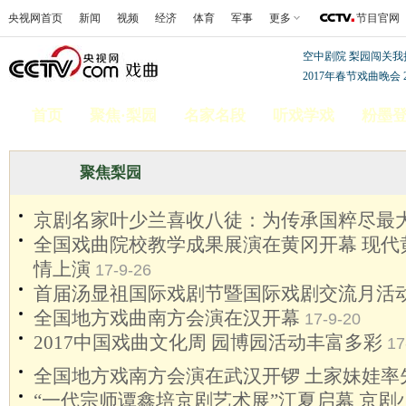
央视网首页
新闻
视频
经济
体育
军事
更多
节目官网
空中剧院
梨园闯关我
2017年春节戏曲晚会
首页
聚焦·梨园
名家名段
听戏学戏
粉墨
聚焦梨园
京剧名家叶少兰喜收八徒：为传承国粹尽最
全国戏曲院校教学成果展演在黄冈开幕 现代
情上演
17-9-26
首届汤显祖国际戏剧节暨国际戏剧交流月活
全国地方戏曲南方会演在汉开幕
17-9-20
2017中国戏曲文化周 园博园活动丰富多彩
17
全国地方戏南方会演在武汉开锣 土家妹娃率先
“一代宗师谭鑫培京剧艺术展”江夏启幕 京剧