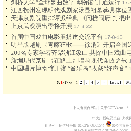
剑桥大学“全球昆曲数字博物馆”开通运行
17-
江西抚州发现明代戏剧家汤显祖墓葬具体位
天津京剧院重排谭派经典 《问樵闹府·打棍
上京武戏演出季将开演
17-8-22
首届中国戏曲电影展搭建交流平台
17-8-18
明星版越剧《青藤狂歌——徐渭》开启全国
200名专家学者齐聚浙江象山 共探中国戏曲
新编现代京剧《在路上》唱响现代廉政之歌
中国唱片博物馆开馆 “音乐岛”收藏“好声音”
1
第
/
17
页
1
2
3
4
5
>
[后5页]
尾
中央电视台网站
|
关于CCTV.com
|
人
中央广播电视总台 央视
违法和不良信息举报
京ICP证060535号
京公网安备 11
网上传播视听节目许可证号 0102002