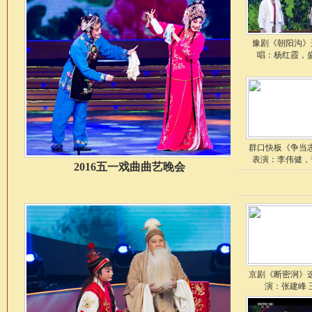
豫剧《朝阳沟》
唱：杨红霞，
群口快板《争当
表演：李伟健，
2016五一戏曲曲艺晚会
京剧《断密涧》
演：张建峰 