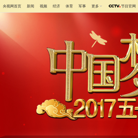
央视网首页
新闻
视频
经济
体育
军事
更多
节目官网
《中国梦·劳动美——2017五一戏曲晚会
[花絮]中国梦 劳动美 2017五一戏曲晚