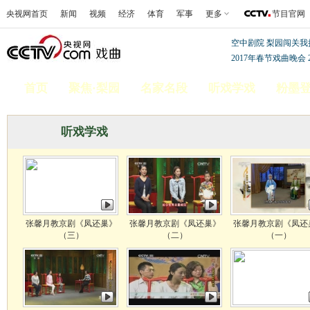
央视网首页
新闻
视频
经济
体育
军事
更多
节目官网
空中剧院
梨园闯关我
2017年春节戏曲晚会
首页
聚焦·梨园
名家名段
听戏学戏
粉墨
听戏学戏
张馨月教京剧《凤还巢》
张馨月教京剧《凤还巢》
张馨月教京剧《凤还
（三）
（二）
（一）