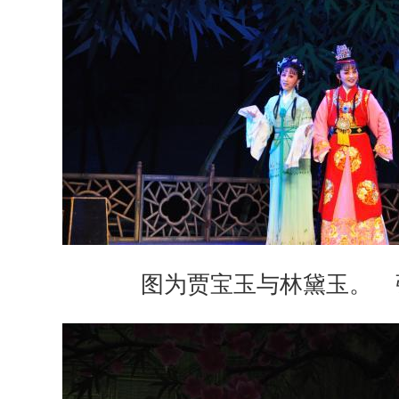
图为贾宝玉与林黛玉。 