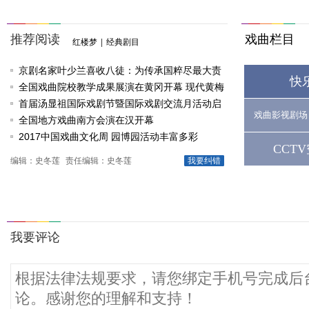
推荐阅读
戏曲栏目
红楼梦
|
经典剧目
京剧名家叶少兰喜收八徒：为传承国粹尽最大责
快
任
全国戏曲院校教学成果展演在黄冈开幕 现代黄梅
戏《槐花谣》倾情..
首届汤显祖国际戏剧节暨国际戏剧交流月活动启
戏曲影视剧场
动
全国地方戏曲南方会演在汉开幕
2017中国戏曲文化周 园博园活动丰富多彩
CCT
编辑：史冬莲
责任编辑：史冬莲
我要纠错