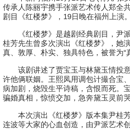
传承人陈丽宇携手张派艺术传人郑全
剧目《红楼梦》，19日晚在福州上演
《红楼梦》是越剧经典剧目，尹派
桂芳先生曾多次演出《红楼梦》，她
真、敦厚、朴实、独具特色，被誉为“真
该剧讲述了贾宝玉与林黛玉情投意
许他俩联姻。王熙凤用调包计撮合宝
病加剧，烧毁生平诗稿，含恨而死。
骗婚真相，惊愤交加，急奔黛玉灵前哭
本次演出《红楼梦》版本集尹桂芳
连波等大家的心血创造，由尹派艺术