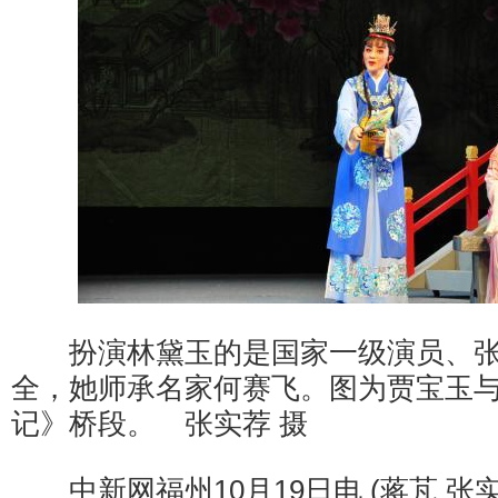
扮演林黛玉的是国家一级演员、张(
全，她师承名家何赛飞。图为贾宝玉
记》桥段。 张实荐 摄
中新网福州10月19日电 (蒋芃 张