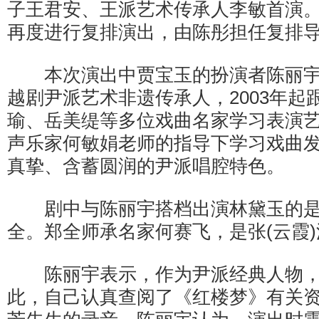
子王君安、王派艺术传承人李敏首演
再度进行复排演出，由陈彤担任复排
本次演出中贾宝玉的扮演者陈丽宇
越剧尹派艺术非遗传承人，2003年起
瑜、岳美缇等多位戏曲名家学习表演
声乐家何敏娟老师的指导下学习戏曲
真挚、含蓄圆润的尹派唱腔特色。
剧中与陈丽宇搭档出演林黛玉的是
全。郑全师承名家何赛飞，是张(云霞
陈丽宇表示，作为尹派经典人物，
此，自己认真查阅了《红楼梦》有关