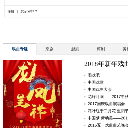
戏曲专题
京剧
越剧
评剧
黄
2018年新年戏
唱戏吧
中国戏歌
中国戏曲大会
花好月圆——2017中
2017国庆戏曲演唱会
霜叶红于二月花 重阳
中国梦 劳动美——20
2016五一戏曲曲艺晚