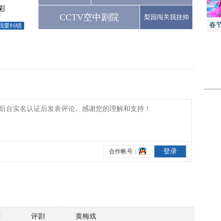
彩
CCTV空中剧院
梨园闯关我挂帅
春
我要纠错
剧
评剧
黄梅戏