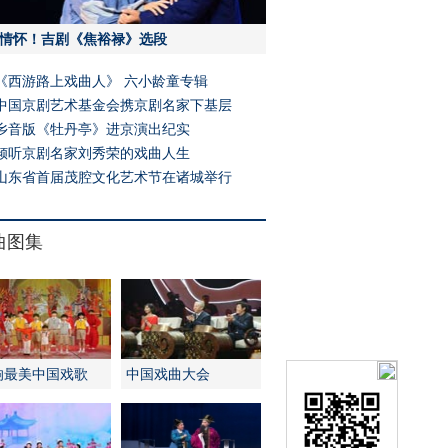
情怀！吉剧《焦裕禄》选段
《西游路上戏曲人》 六小龄童专辑
中国京剧艺术基金会携京剧名家下基层
乡音版《牡丹亭》进京演出纪实
倾听京剧名家刘秀荣的戏曲人生
山东省首届茂腔文化艺术节在诸城举行
曲图集
响最美中国戏歌
中国戏曲大会