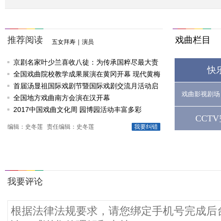
推荐阅读
戏曲栏目
五女拜寿
|
演员
京剧名家叶少兰喜收八徒：为传承国粹尽最大责
快
任
全国戏曲院校教学成果展演在黄冈开幕 现代黄梅
戏《槐花谣》倾情..
首届汤显祖国际戏剧节暨国际戏剧交流月活动启
戏曲影视剧场
动
全国地方戏曲南方会演在汉开幕
2017中国戏曲文化周 园博园活动丰富多彩
CCT
编辑：史冬莲
责任编辑：史冬莲
我要纠错