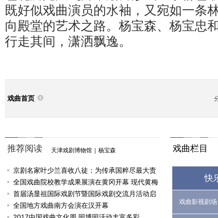
既好似戏曲演员的水袖，又宛如一条
向殿堂的艺术之路。杨宝森、杨宝忠
行走其间，潇洒飘逸。
戏曲首页
推荐阅读
戏曲栏目
天津戏剧博物馆
|
杨宝森
京剧名家叶少兰喜收八徒：为传承国粹尽最大责
快
任
全国戏曲院校教学成果展演在黄冈开幕 现代黄梅
戏《槐花谣》倾情..
首届汤显祖国际戏剧节暨国际戏剧交流月活动启
戏曲影视剧场
动
全国地方戏曲南方会演在汉开幕
2017中国戏曲文化周 园博园活动丰富多彩