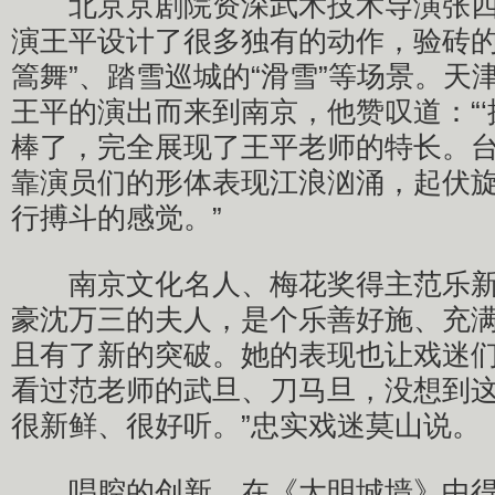
北京京剧院资深武术技术导演张四
演王平设计了很多独有的动作，验砖的“
篙舞”、踏雪巡城的“滑雪”等场景。天
王平的演出而来到南京，他赞叹道：“‘
棒了，完全展现了王平老师的特长。
靠演员们的形体表现江浪汹涌，起伏
行搏斗的感觉。”
南京文化名人、梅花奖得主范乐新
豪沈万三的夫人，是个乐善好施、充
且有了新的突破。她的表现也让戏迷们
看过范老师的武旦、刀马旦，没想到
很新鲜、很好听。”忠实戏迷莫山说。
唱腔的创新，在《大明城墙》中得