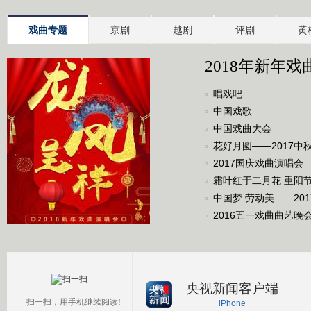
戏曲专题
京剧
越剧
评剧
黄
2018年新年戏
唱戏吧
中国戏歌
中国戏曲大会
花好月圆——2017中
2017国庆戏曲演唱会
霜叶红于二月花 重阳
中国梦 劳动美——20
2016五一戏曲曲艺晚
央视新闻客户端
扫一扫，用手机继续阅读!
iPhone