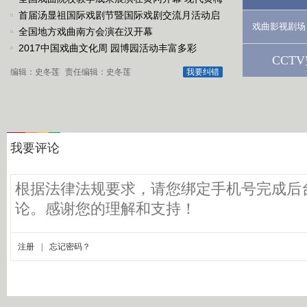
戏《槐花谣》倾情..
首届汤显祖国际戏剧节暨国际戏剧交流月活动启
戏曲影视剧场
动
全国地方戏曲南方会演在汉开幕
2017中国戏曲文化周 园博园活动丰富多彩
CCT
编辑：史冬莲
责任编辑：史冬莲
我要纠错