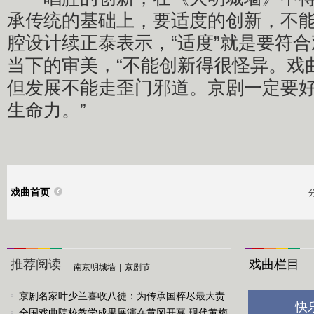
承传统的基础上，要适度的创新，不能
腔设计续正泰表示，“适度”就是要符
当下的审美，“不能创新得很怪异。戏
但发展不能走歪门邪道。京剧一定要
生命力。”
戏曲首页
推荐阅读
戏曲栏目
南京明城墙
|
京剧节
京剧名家叶少兰喜收八徒：为传承国粹尽最大责
快
任
全国戏曲院校教学成果展演在黄冈开幕 现代黄梅